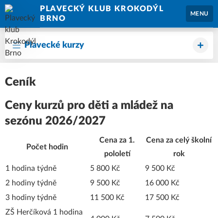
PLAVECKÝ KLUB KROKODÝL
MENU
BRNO
Plavecké kurzy
Ceník
Ceny kurzů pro děti a mládež na
sezónu 2026/2027
Cena za 1.
Cena za celý školní
Počet hodin
pololetí
rok
1 hodina týdně
5 800 Kč
9 500 Kč
2 hodiny týdně
9 500 Kč
16 000 Kč
3 hodiny týdně
11 500 Kč
17 500 Kč
ZŠ Herčíková 1 hodina