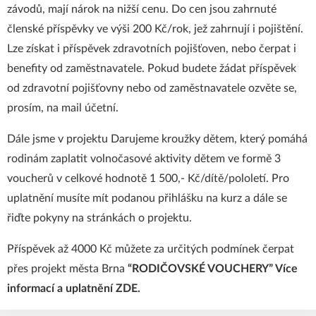
závodů, mají nárok na nižší cenu. Do cen jsou zahrnuté
členské příspěvky ve výši 200 Kč/rok, jež zahrnují i pojištění.
Lze získat i příspěvek zdravotních pojišťoven, nebo čerpat i
benefity od zaměstnavatele. Pokud budete žádat příspěvek
od zdravotní pojišťovny nebo od zaměstnavatele ozvěte se,
prosím, na mail
účetní
.
Dále jsme v projektu
Darujeme kroužky dětem,
který pomáhá
rodinám zaplatit volnočasové aktivity dětem ve formě 3
voucherů v celkové hodnotě 1 500,- Kč/dítě/pololetí. Pro
uplatnění musíte mít podanou přihlášku na kurz a dále se
řiďte pokyny na stránkách o projektu.
Příspěvek až 4000 Kč můžete za určitých podmínek čerpat
přes projekt města Brna
“RODIČOVSKÉ VOUCHERY”
Více
informací a uplatnění ZDE
.