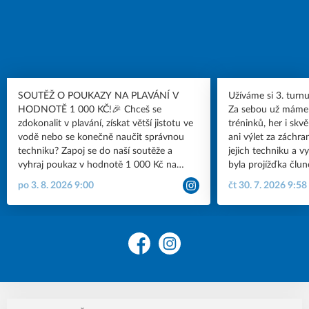
SOUTĚŽ O POUKAZY NA PLAVÁNÍ V
Užíváme si 3. turn
HODNOTĚ 1 000 KČ!🎉 Chceš se
Za sebou už máme
zdokonalit v plavání, získat větší jistotu ve
tréninků, her i skv
vodě nebo se konečně naučit správnou
ani výlet za záchran
techniku? Zapoj se do naší soutěže a
jejich techniku a v
vyhraj poukaz v hodnotě 1 000 Kč na
byla projížďka čl
plavání u nás v Krokodýlu Brno!🐊 Jak se
a čeká nás ještě ně
po 3. 8. 2026 9:00
čt 30. 7. 2026 9:58
zapojit? 1. Sleduj náš profil na instagramu
#brno #summer
@plavanikrokodyl 2. Do komentáře pod
příspěvek odpověz na otázku: Kolik měl
náš klub v druhé polovině školního roku
2025/26 členů? 3. Soutěž je určená pro
Facebook
Instagram
nové zájemce o plavání. ⏰️ Soutěž probíhá
do sobotní půlnoci 8.8. V neděli vyhlásíme
výherce a správnou odpověď. Neváhej,
zapoj se a přijď si zaplavat s Krokodýlem!