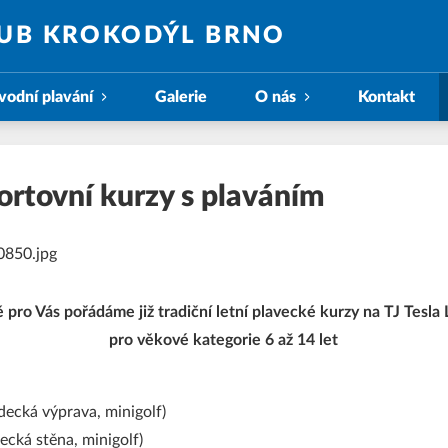
LUB KROKODÝL BRNO
vodní plavání
Galerie
O nás
Kontakt
ortovní kurzy s plaváním
ě pro Vás pořádáme již tradiční letní plavecké kurzy na TJ Tesla
pro věkové kategorie 6 až 14 let
ědecká výprava, minigolf)
zecká stěna, minigolf)