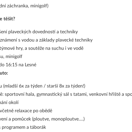
dní záchranka, minigolf)
e těšit?
šení plaveckých dovedností a techniky
eznámení s vodou a základy plavecké techniky
, týmové hry, a soutěže na suchu i ve vodě
su, minigolf
do 16:15 na Lesné
uto:
 (mladší 6x za týden / starší 8x za týden!)
ě: sportovní hala, gymnastický sál s tatami, venkovní hřiště a sp
ání okolí
 včetně relaxace po obědě
ení a pomůcek (ploutve, monoploutve....)
s programem a táborák