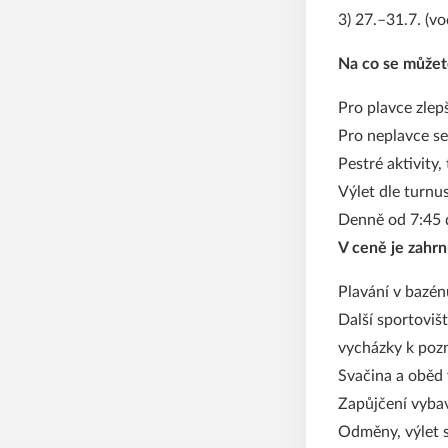
3) 27.–31.7. (vo
Na co se můžet
Pro plavce zlep
Pro neplavce s
Pestré aktivity
Výlet dle turnu
Denně od 7:45 
V ceně je zahrn
Plavání v bazénu
Další sportovišt
vycházky k pozn
Svačina a oběd
Zapůjčení vybav
Odměny, výlet 