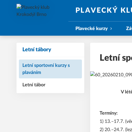
PLAVECKÝ K
Plavecké kurzy
Zá
Letní tábory
Letní sp
Letní sportovní kurzy s
plaváním
Letní tábor
V lét
Termíny:
1) 13.–17.7. (v
2) 20.–24.7. (le