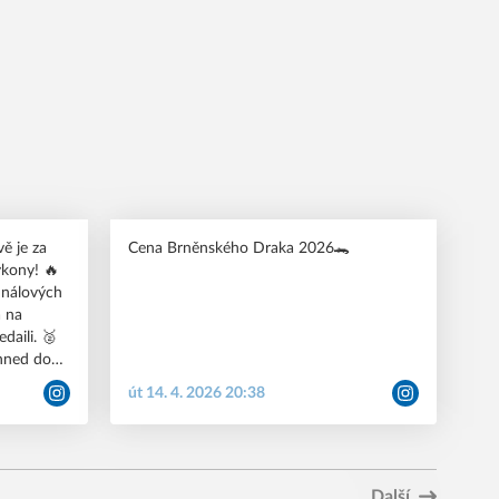
jsou naši plavci týmu A na soustředění,
kde ladí formu a připravují se na MČR
juniorů a U22. #pkkbr #ceskeplavani
#brno
ě je za
Cena Brněnského Draka 2026🐊
ýkony! 🔥
daili. 🥈
 hned do
o na
út 14. 4. 2026 20:38
na 3️⃣.
 na
. místo.
u svou
Další