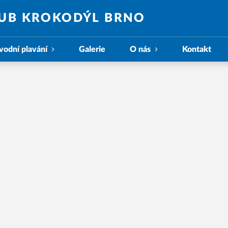
LUB KROKODÝL BRNO
vodní plavání
Galerie
O nás
Kontakt