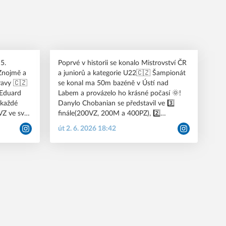
5.
Poprvé v historii se konalo Mistrovství ČR
 Znojmě a
a juniorů a kategorie U22🇨🇿 Šampionát
ravy 🇨🇿
se konal ma 50m bazéně v Ústí nad
 Eduard
Labem a provázelo ho krásné počasí 🌞!
 každé
Danylo Chobanian se představil ve 3️⃣
VZ ve své
finále(200VZ, 200M a 400PZ), 2️⃣
lí získal i
nejrychlejších rozplavbách a získal 3️⃣
út 2. 6. 2026 18:42
dníkům
cenné kovy. Na 1500VZ vybojoval 🥈, dále
už se
na 800VZ 🥉 a na poloviční trati 🥉. Elena
sbírají
Řehůřková se představila ve finále ml.
utěžích.
juniorů na 50 a 100Z. Na nejkratší distanci
si doplavala pro 5️⃣. místo a na 100Z pro
4️⃣. místo. Terka Hrazdilová se probojovala
do finále ml. juniorek na 200Z, kde si
dohmátla pro 7️⃣. místo. Skvělá práce👏 a
my se těšíme za necelý měsíc na MČR
OPEN v pražském Podolí🇨🇿 💙🤍🖤