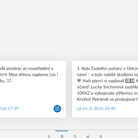
 #pkkbr #brno #csps
ílá pozdrav ze soustředění v
1. Kolo Českého poháru v Ostrav
h!☀️ Mezi dřinou najdeme čas i
námi – a bylo nabité skvělými v
y. 🏊🏻
💙 Naši plavci si vyplavali 1️⃣7️⃣ finálových
účastí! Lucka Sochorová zazářila na
100VZ a vybojovala střibrnou me
Kryštof Petránek se probojoval
5️⃣ finále. Nejlépe se mu zadařil
2026 17:59
pá 24. 4. 2026 20:46
200PZ, kde ve finále 🅱️ doplaval 
místě💪. Elena Řehůřková se představila
ve finále na znakových tratích a
nejkratší distanci z toho bylo 8️⃣
Matylda Svobodová má za sebo
1
2
3
4
5