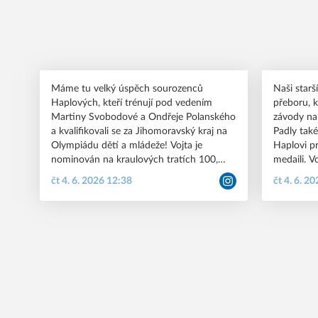
Máme tu velký úspěch sourozenců
Naši starš
Haplových, kteří trénují pod vedením
přeboru, k
Martiny Svobodové a Ondřeje Polanského
závody na
a kvalifikovali se za Jihomoravský kraj na
Padly také
Olympiádu dětí a mládeže! Vojta je
Haplovi pr
nominován na kraulových tratích 100,
medaili. V
200, 400 a 800VZ. Anička bude JmK
Anička br
čt 4. 6. 2026 12:38
čt 4. 6. 2
reprezentovat na 100 a 200M, 200VZ,
medailovou
400VZ, 800VZ a 100P. Olympiáda se koná
Adam Toma
21.-26.6.2026 v Praze a my už se teď
Vincze. Žákovské šampionáty nás čekají již
neskutečně těšíme a držíme palce!💙
tento víkend🤩 💙🤍🖤 
#swimmi