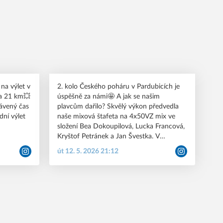
#pkkbr #nationals #brno #plavani #csps
 na výlet v
2. kolo Českého poháru v Pardubicích je
la 21 km💥
úspěšně za námi🤩 A jak se našim
trávený čas
plavcům dařilo? Skvělý výkon předvedla
dní výlet
naše mixová štafeta na 4x50VZ mix ve
složení Bea Dokoupilová, Lucka Francová,
Kryštof Petránek a Jan Švestka. V
napínavém souboji si doplavali pro krásné
út 12. 5. 2026 21:12
3️⃣. místo🥉. Danylo Chobanian zazářil si
na své hlavní bazénové disciplíně 1500VZ,
kde vybojoval 4️⃣. místo. Na trati 400VZ se
navíc probojoval do finále 🅱️, ve kterém
obsadil3️⃣. místo. Do finále 🅱️ na 200P se
probojovala Hanka Bierová, kde nakomec
doplavala na celkovém 1️⃣6️⃣. místě. Teď už