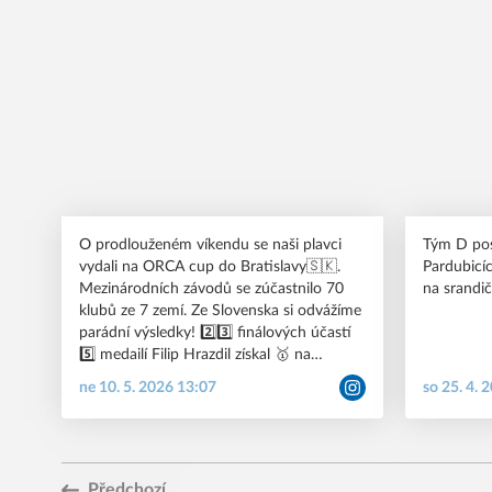
Gratulujeme🫶 💙🤍🖤 #pkkbr #swimming
webu😉 Všem gratulujeme k parádním
#brno
výkonům
O prodlouženém víkendu se naši plavci
Tým D pos
vydali na ORCA cup do Bratislavy🇸🇰.
Pardubicíc
Mezinárodních závodů se zúčastnilo 70
na srandičk
klubů ze 7 zemí. Ze Slovenska si odvážíme
parádní výsledky! 2️⃣3️⃣ finálových účastí
5️⃣ medailí Filip Hrazdil získal 🥇 na
1500VZ. Dařilo se mu i na dalších
ne 10. 5. 2026 13:07
so 25. 4. 
vytrvaleckých tratích – Na 200M a 400VZ
si doplaval pro 3️⃣. místo🥉🥉. Anička
Haplová předvedla krásný výkon na
400VZ, kde ve své kategorii zvítězila🥇. Na
dvojnásobné trati získala 🥉. Gratulujeme!
Předchozí