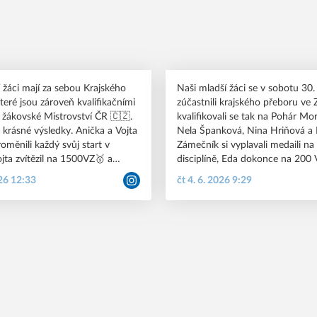
í žáci mají za sebou Krajského
Naši mladší žáci se v sobotu 30. 
teré jsou zároveň kvalifikačními
zúčastnili krajského přeboru ve
 žákovské Mistrovství ČR 🇨🇿.
kvalifikovali se tak na Pohár Mo
 krásné výsledky. Anička a Vojta
Nela Španková, Nina Hriňová a
oměnili každý svůj start v
Zámečník si vyplavali medaili na
ojta zvítězil na 1500VZ🥇 a
disciplíně, Eda dokonce na 200 
ala 🥇 na 200Z. Bohatou
kategorii zvítězil 🥇 Spoustu medai
026 12:33
čt 4. 6. 2026 9:29
 sbírku měli i Filip Hrazdil,
Albert Vlach. Všem našim závo
ník, Ester Tomaníková a Filip
padaly skvělé osobní rekordy a 
nemůžou nemůžou dočkat, až po
#pkkbr #brno
další úspěchy na pohárových so
mg
Gratulujeme 🥳