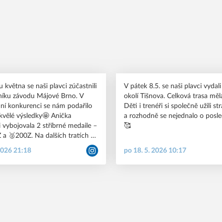
 května se naši plavci zúčastnili
V pátek 8.5. se naši plavci vydali
čníku závodu Májové Brno. V
okolí Tišnova. Celková trasa mě
ní konkurenci se nám podařilo
Děti i trenéři si společně užili s
kvělé výsledky🤩 Anička
a rozhodně se nejednalo o posle
 vybojovala 2 stříbrné medaile –
🥰
a 🥈200Z. Na dalších tratích si
 pro umístění v TOP🔟. Svou
2026 21:18
po 18. 5. 2026 10:17
ké získal Filip Vincze na trati 50P
ém osobním rekordu. Umístění
le vybojovali Jan Vyklický,
ch, Marek Vítek, Ester
á, Tereza Španková, Vojta
ip Hrazdil a Kačka Pluháčková.
ší výsledky najdete na našem