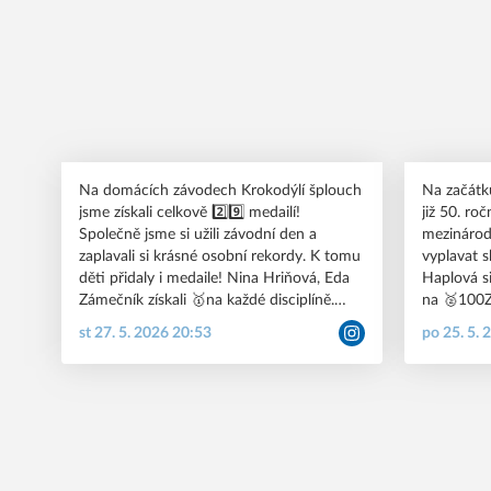
Na domácích závodech Krokodýlí šplouch
Na začátku
jsme získali celkově 2️⃣9️⃣ medailí!
již 50. ro
Společně jsme si užili závodní den a
mezinárod
zaplavali si krásné osobní rekordy. K tomu
vyplavat s
děti přidaly i medaile! Nina Hriňová, Eda
Haplová si
Zámečník získali 🥇na každé disciplíně.
na 🥈100Z 
Bohatou sbírku získali i Zuzana Bláhová,
doplavala
st 27. 5. 2026 20:53
po 25. 5. 
Marie Vráblová, Linda Stepakova,Jozef
medaili ta
Přikryl, Otík Nevrlý, Richard Zámečník,
navíc v nov
Eliška Stepakova, Berta Izákova a Běla
v TOP🔟 dá
Rychlíková. Na závěr programu byly
Albert Vla
rodinné štafety. Tým Geronti si doplaval
Tomaníkov
pro vítězství, Ullmannovi si doplavali pro
Hapla, Fil
🥈a v zápětí si pro 🥉 dojeli Stepakovi.
Podrobněj