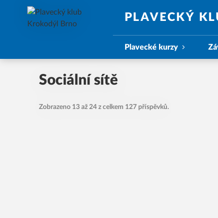
PLAVECKÝ K
Plavecké kurzy
Zá
Sociální sítě
Zobrazeno 13 až 24 z celkem 127 příspěvků.