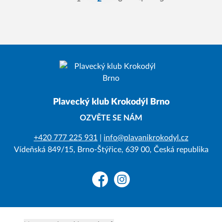
finálovou premiéru. Ve finále 🅰
si dohmátla pro 8️⃣. místo🌟. Do
finálových bojů se probojovali t
Krkoška, Tereza Hrazdilová, Julč
Sochorová a Martin Navrátil. Gratulujeme
všem!🚀 #pkkbr #brno #csps
Plavecký klub Krokodýl Brno
OZVĚTE SE NÁM
+420 777 225 931
|
info@plavanikrokodyl.cz
Vídeňská 849/15, Brno-Štýřice, 639 00, Česká republika
Facebook
Instagram